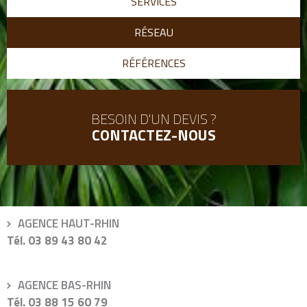
SERVICES
RÉSEAU
RÉFÉRENCES
BESOIN D'UN DEVIS ?
CONTACTEZ-NOUS
AGENCE HAUT-RHIN
Solutions
Tél.
03 89 43 80 42
jardins
-
AGENCE BAS-RHIN
Haut-
Solutions
Tél.
03 88 15 60 79
Rhin