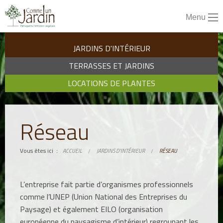
Aller
directement
Menu
à
la
JARDINS D'INTÉRIEUR
navigation
TERRASSES ET JARDINS
Aller
directement
LOCATIONS DE PLANTES
au
contenu
Réseau
Vous êtes ici :
ACCUEIL
JARDINS D'INTÉRIEUR
RÉSEAU
L’entreprise fait partie d’organismes professionnels
comme l’UNEP (Union National des Entreprises du
Paysage) et également EILO (organisation
européenne du paysagisme d’intérieur) regroupant les