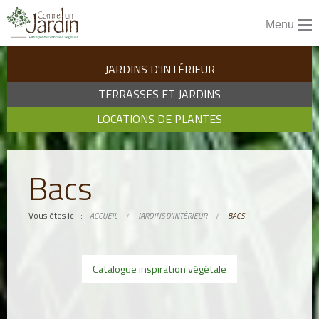
Aller
directement
Menu
à
la
JARDINS D'INTÉRIEUR
navigation
TERRASSES ET JARDINS
Aller
directement
LOCATIONS DE PLANTES
au
contenu
Bacs
Vous êtes ici :
ACCUEIL
JARDINS D'INTÉRIEUR
BACS
Catalogue inspiration végétale